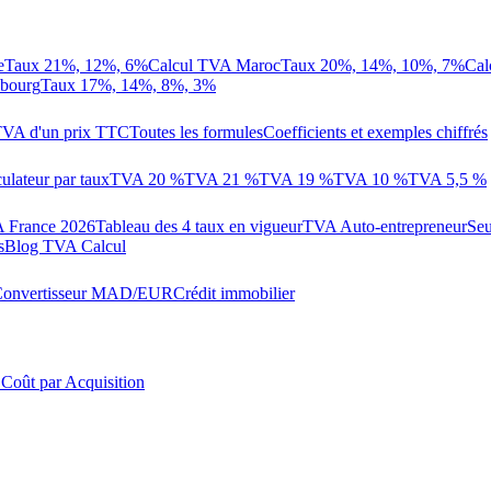
e
Taux 21%, 12%, 6%
Calcul TVA Maroc
Taux 20%, 14%, 10%, 7%
Cal
bourg
Taux 17%, 14%, 8%, 3%
 TVA d'un prix TTC
Toutes les formules
Coefficients et exemples chiffrés
ulateur par taux
TVA 20 %
TVA 21 %
TVA 19 %
TVA 10 %
TVA 5,5 %
 France 2026
Tableau des 4 taux en vigueur
TVA Auto-entrepreneur
Seu
s
Blog TVA Calcul
onvertisseur MAD/EUR
Crédit immobilier

Coût par Acquisition