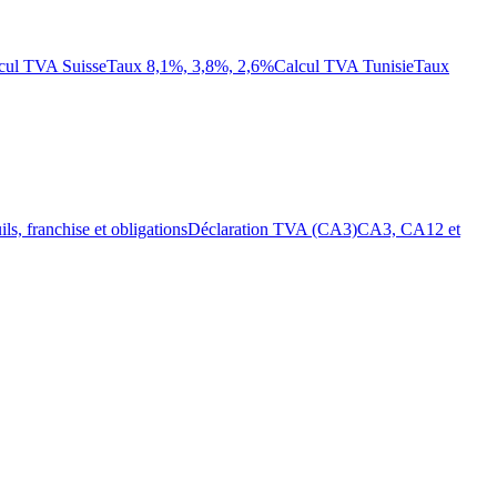
cul TVA Suisse
Taux 8,1%, 3,8%, 2,6%
Calcul TVA Tunisie
Taux
ils, franchise et obligations
Déclaration TVA (CA3)
CA3, CA12 et