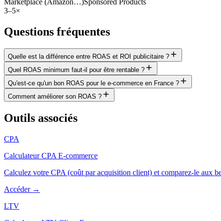
Marketplace (Amazon…)
Sponsored Products
3
–
5
×
Questions fréquentes
Quelle est la différence entre ROAS et ROI publicitaire ?
Quel ROAS minimum faut-il pour être rentable ?
Qu'est-ce qu'un bon ROAS pour le e-commerce en France ?
Comment améliorer son ROAS ?
Outils associés
CPA
Calculateur CPA E-commerce
Calculez votre CPA (coût par acquisition client) et comparez-le aux b
Accéder →
LTV