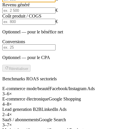
Revenu généré
€
Coût produit / COGS
€
Optionnel — pour le bénéfice net
Conversions
Optionnel — pour le CPA
Réinitialiser
Benchmarks ROAS sectoriels
E-commerce mode/beauté
Facebook/Instagram Ads
3
–
6
×
E-commerce électronique
Google Shopping
4
–
8
×
Lead generation B2B
LinkedIn Ads
2
–
4
×
SaaS / abonnements
Google Search
3
–
7
×