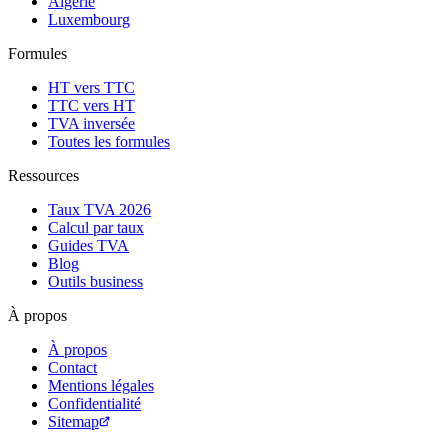
Algérie
Luxembourg
Formules
HT vers TTC
TTC vers HT
TVA inversée
Toutes les formules
Ressources
Taux TVA 2026
Calcul par taux
Guides TVA
Blog
Outils business
À propos
À propos
Contact
Mentions légales
Confidentialité
Sitemap