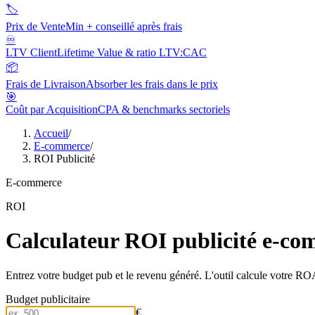
🏷️
Prix de Vente
Min + conseillé après frais
♾️
LTV Client
Lifetime Value & ratio LTV:CAC
📦
Frais de Livraison
Absorber les frais dans le prix
🎯
Coût par Acquisition
CPA & benchmarks sectoriels
Accueil
/
E-commerce
/
ROI Publicité
E-commerce
ROI
Calculateur ROI publicité e-c
Entrez votre budget pub et le revenu généré. L'outil calcule votre
Budget publicitaire
€