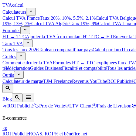
TVA
calcul
Calculateurs
Calcul TVA France
Taux 20%, 10%, 5,5%, 2,1%
Calcul TVA Belgiqu
19%, 13%, 7%
Calcul TVA Algérie
Taux 19%, 9%
Calcul TVA Luxem
Formules
HT → TTC
Ajouter la TVA à un montant HT
TTC → HT
Enlever la
Taux TVA
Tous les taux 2026
Tableau comparatif par pays
Calcul par taux
Un calc
Guides
Comment calculer la TVA
Formules HT ↔ TTC expliquées
Taux TVA
télédéclaration
Guides Business
Fiscalité et comptabilité
Tous les article
Outils
Calculateur de marge
TJM Freelance
Revenus YouTube
ROI Publicité
C
Blog
📣
ROI Publicité
🏷️
Prix de Vente
♾️
LTV Client
📦
Frais de Livraison

E-commerce
📣
ROI Publicité
ROAS, ROI % et bénéfice net