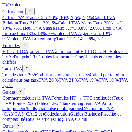
TVA
calcul
Calculateurs
Calcul TVA France
Taux 20%, 10%, 5,5%, 2,1%
Calcul TVA
Belgique
Taux 21%, 12%, 6%
Calcul TVA Maroc
Taux 20%, 14%,
10%, 7%
Calcul TVA Suisse
Taux 8,1%, 3,8%, 2,6%
Calcul TVA
Tunisie
Taux 19%, 13%, 7%
Calcul TVA Algérie
Taux 19%,
9%
Calcul TVA Luxembourg
Taux 17%, 14%, 8%, 3%
Formules
HT → TTC
Ajouter la TVA à un montant HT
TTC → HT
Enlever la
TVA d'un prix TTC
Toutes les formules
Coefficients et exemples
chiffrés
Taux TVA
Tous les taux 2026
Tableau comparatif par pays
Calcul par taux
Un
calculateur par taux
TVA 20 %
TVA 21 %
TVA 19 %
TVA 10 %
TVA
5,5 %
Guides
Comment calculer la TVA
Formules HT ↔ TTC expliquées
Taux
TVA France 2026
Tableau des 4 taux en vigueur
TVA Auto-
entrepreneur
Seuils, franchise et obligations
Déclaration TVA
(CA3)
CA3, CA12 et télédéclaration
Guides Business
Fiscalité et
comptabilité
Tous les articles
Blog TVA Calcul
Outils
Calculateur de marge
TJM Freelance
Revenus YouTube
ROI