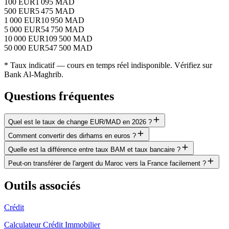
100
EUR
1 095
MAD
500
EUR
5 475
MAD
1 000
EUR
10 950
MAD
5 000
EUR
54 750
MAD
10 000
EUR
109 500
MAD
50 000
EUR
547 500
MAD
* Taux indicatif — cours en temps réel indisponible. Vérifiez sur
Bank Al-Maghrib.
Questions fréquentes
Quel est le taux de change EUR/MAD en 2026 ?
Comment convertir des dirhams en euros ?
Quelle est la différence entre taux BAM et taux bancaire ?
Peut-on transférer de l'argent du Maroc vers la France facilement ?
Outils associés
Crédit
Calculateur Crédit Immobilier