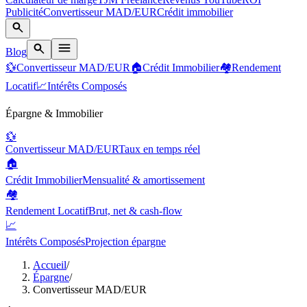
Publicité
Convertisseur MAD/EUR
Crédit immobilier
Blog
💱
Convertisseur MAD/EUR
🏠
Crédit Immobilier
🏘️
Rendement
Locatif
📈
Intérêts Composés
Épargne & Immobilier
💱
Convertisseur MAD/EUR
Taux en temps réel
🏠
Crédit Immobilier
Mensualité & amortissement
🏘️
Rendement Locatif
Brut, net & cash-flow
📈
Intérêts Composés
Projection épargne
Accueil
/
Épargne
/
Convertisseur MAD/EUR