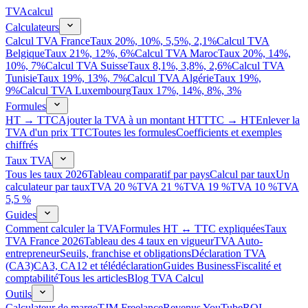
TVA
calcul
Calculateurs
Calcul TVA France
Taux 20%, 10%, 5,5%, 2,1%
Calcul TVA
Belgique
Taux 21%, 12%, 6%
Calcul TVA Maroc
Taux 20%, 14%,
10%, 7%
Calcul TVA Suisse
Taux 8,1%, 3,8%, 2,6%
Calcul TVA
Tunisie
Taux 19%, 13%, 7%
Calcul TVA Algérie
Taux 19%,
9%
Calcul TVA Luxembourg
Taux 17%, 14%, 8%, 3%
Formules
HT → TTC
Ajouter la TVA à un montant HT
TTC → HT
Enlever la
TVA d'un prix TTC
Toutes les formules
Coefficients et exemples
chiffrés
Taux TVA
Tous les taux 2026
Tableau comparatif par pays
Calcul par taux
Un
calculateur par taux
TVA 20 %
TVA 21 %
TVA 19 %
TVA 10 %
TVA
5,5 %
Guides
Comment calculer la TVA
Formules HT ↔ TTC expliquées
Taux
TVA France 2026
Tableau des 4 taux en vigueur
TVA Auto-
entrepreneur
Seuils, franchise et obligations
Déclaration TVA
(CA3)
CA3, CA12 et télédéclaration
Guides Business
Fiscalité et
comptabilité
Tous les articles
Blog TVA Calcul
Outils
Calculateur de marge
TJM Freelance
Revenus YouTube
ROI