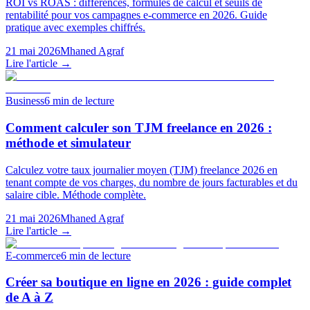
ROI vs ROAS : différences, formules de calcul et seuils de
rentabilité pour vos campagnes e-commerce en 2026. Guide
pratique avec exemples chiffrés.
21 mai 2026
Mhaned Agraf
Lire l'article →
Business
6
min de lecture
Comment calculer son TJM freelance en 2026 :
méthode et simulateur
Calculez votre taux journalier moyen (TJM) freelance 2026 en
tenant compte de vos charges, du nombre de jours facturables et du
salaire cible. Méthode complète.
21 mai 2026
Mhaned Agraf
Lire l'article →
E-commerce
6
min de lecture
Créer sa boutique en ligne en 2026 : guide complet
de A à Z