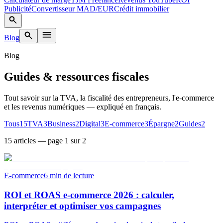
Publicité
Convertisseur MAD/EUR
Crédit immobilier
Blog
Blog
Guides & ressources fiscales
Tout savoir sur la TVA, la fiscalité des entrepreneurs, l'e-commerce
et les revenus numériques — expliqué en français.
Tous
15
TVA
3
Business
2
Digital
3
E-commerce
3
Épargne
2
Guides
2
15
article
s
— page 1 sur 2
E-commerce
6
min de lecture
ROI et ROAS e-commerce 2026 : calculer,
interpréter et optimiser vos campagnes