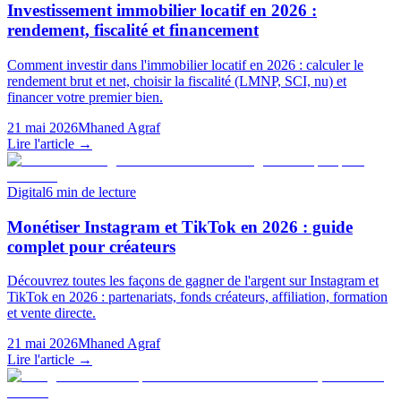
Investissement immobilier locatif en 2026 :
rendement, fiscalité et financement
Comment investir dans l'immobilier locatif en 2026 : calculer le
rendement brut et net, choisir la fiscalité (LMNP, SCI, nu) et
financer votre premier bien.
21 mai 2026
Mhaned Agraf
Lire l'article →
Digital
6
min de lecture
Monétiser Instagram et TikTok en 2026 : guide
complet pour créateurs
Découvrez toutes les façons de gagner de l'argent sur Instagram et
TikTok en 2026 : partenariats, fonds créateurs, affiliation, formation
et vente directe.
21 mai 2026
Mhaned Agraf
Lire l'article →