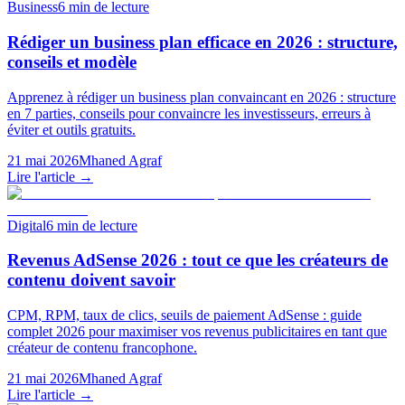
Business
6
min de lecture
Rédiger un business plan efficace en 2026 : structure,
conseils et modèle
Apprenez à rédiger un business plan convaincant en 2026 : structure
en 7 parties, conseils pour convaincre les investisseurs, erreurs à
éviter et outils gratuits.
21 mai 2026
Mhaned Agraf
Lire l'article →
Digital
6
min de lecture
Revenus AdSense 2026 : tout ce que les créateurs de
contenu doivent savoir
CPM, RPM, taux de clics, seuils de paiement AdSense : guide
complet 2026 pour maximiser vos revenus publicitaires en tant que
créateur de contenu francophone.
21 mai 2026
Mhaned Agraf
Lire l'article →