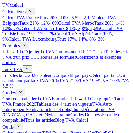
TVA
calcul
Calculateurs
Calcul TVA France
Taux 20%, 10%, 5,5%, 2,1%
Calcul TVA
Belgique
Taux 21%, 12%, 6%
Calcul TVA Maroc
Taux 20%, 14%,
10%, 7%
Calcul TVA Suisse
Taux 8,1%, 3,8%, 2,6%
Calcul TVA
Tunisie
Taux 19%, 13%, 7%
Calcul TVA Algérie
Taux 19%,
9%
Calcul TVA Luxembourg
Taux 17%, 14%, 8%, 3%
Formules
HT → TTC
Ajouter la TVA à un montant HT
TTC → HT
Enlever la
TVA d'un prix TTC
Toutes les formules
Coefficients et exemples
chiffrés
Taux TVA
Tous les taux 2026
Tableau comparatif par pays
Calcul par taux
Un
calculateur par taux
TVA 20 %
TVA 21 %
TVA 19 %
TVA 10 %
TVA
5,5 %
Guides
Comment calculer la TVA
Formules HT ↔ TTC expliquées
Taux
TVA France 2026
Tableau des 4 taux en vigueur
TVA Auto-
entrepreneur
Seuils, franchise et obligations
Déclaration TVA
(CA3)
CA3, CA12 et télédéclaration
Guides Business
Fiscalité et
comptabilité
Tous les articles
Blog TVA Calcul
Outils
Calculateur de marge
TJM Freelance
Revenus YouTube
ROI