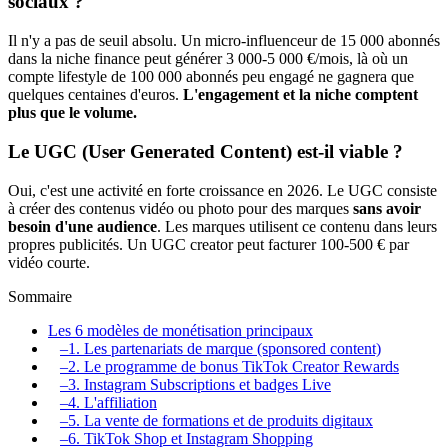
sociaux ?
Il n'y a pas de seuil absolu. Un micro-influenceur de 15 000 abonnés
dans la niche finance peut générer 3 000-5 000 €/mois, là où un
compte lifestyle de 100 000 abonnés peu engagé ne gagnera que
quelques centaines d'euros.
L'engagement et la niche comptent
plus que le volume.
Le UGC (User Generated Content) est-il viable ?
Oui, c'est une activité en forte croissance en 2026. Le UGC consiste
à créer des contenus vidéo ou photo pour des marques
sans avoir
besoin d'une audience
. Les marques utilisent ce contenu dans leurs
propres publicités. Un UGC creator peut facturer 100-500 € par
vidéo courte.
Sommaire
Les 6 modèles de monétisation principaux
–
1. Les partenariats de marque (sponsored content)
–
2. Le programme de bonus TikTok Creator Rewards
–
3. Instagram Subscriptions et badges Live
–
4. L'affiliation
–
5. La vente de formations et de produits digitaux
–
6. TikTok Shop et Instagram Shopping