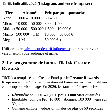
Tarifs indicatifs 2026 (Instagram, audience française) :
Tier
Abonnés
Prix par post sponsorisé
Nano
1 000 – 10 000
50 – 300 €
Micro
10 000 – 50 000
300 – 1 500 €
Mid-tier
50 000 – 500 000
1 500 – 10 000 €
Macro
500 000 – 1 M
10 000 – 50 000 €
Méga
+1 M
50 000 € +
Utilisez notre
calculateur de tarif influenceur
pour estimer votre
valeur selon votre audience et niche.
2. Le programme de bonus TikTok Creator
Rewards
TikTok a remplacé son Creator Fund par le
Creator Rewards
Program
en 2024. La rémunération est basée sur les vues qualifiées
et le temps de visionnage. En 2026, les taux ont été revalorisés :
Rémunération :
0,40 – 0,80 € pour 1 000 vues
qualifiées
Éligibilité : compte Pro, 10 000+ abonnés, 100 000+ vues sur
30 jours
Contenu éligible : vidéos originales de plus de 60 secondes