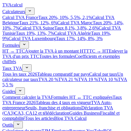
TVA
calcul
Calculateurs
Calcul TVA France
Taux 20%, 10%, 5,5%, 2,1%
Calcul TVA
Belgique
Taux 21%, 12%, 6%
Calcul TVA Maroc
Taux 20%, 14%,
10%, 7%
Calcul TVA Suisse
Taux 8,1%, 3,8%, 2,6%
Calcul TVA
Tunisie
Taux 19%, 13%, 7%
Calcul TVA Algérie
Taux 19%,
9%
Calcul TVA Luxembourg
Taux 17%, 14%, 8%, 3%
Formules
HT → TTC
Ajouter la TVA à un montant HT
TTC → HT
Enlever la
TVA d'un prix TTC
Toutes les formules
Coefficients et exemples
chiffrés
Taux TVA
Tous les taux 2026
Tableau comparatif par pays
Calcul par taux
Un
calculateur par taux
TVA 20 %
TVA 21 %
TVA 19 %
TVA 10 %
TVA
5,5 %
Guides
Comment calculer la TVA
Formules HT ↔ TTC expliquées
Taux
TVA France 2026
Tableau des 4 taux en vigueur
TVA Auto-
entrepreneur
Seuils, franchise et obligations
Déclaration TVA
(CA3)
CA3, CA12 et télédéclaration
Guides Business
Fiscalité et
comptabilité
Tous les articles
Blog TVA Calcul
Outils
Calculateur de marge
TJM Freelance
Revenus YouTube
ROI