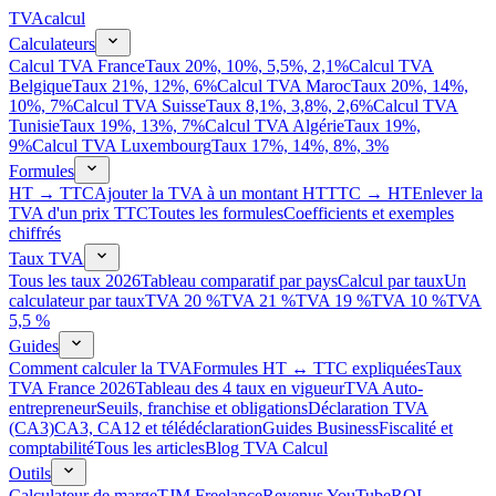
TVA
calcul
Calculateurs
Calcul TVA France
Taux 20%, 10%, 5,5%, 2,1%
Calcul TVA
Belgique
Taux 21%, 12%, 6%
Calcul TVA Maroc
Taux 20%, 14%,
10%, 7%
Calcul TVA Suisse
Taux 8,1%, 3,8%, 2,6%
Calcul TVA
Tunisie
Taux 19%, 13%, 7%
Calcul TVA Algérie
Taux 19%,
9%
Calcul TVA Luxembourg
Taux 17%, 14%, 8%, 3%
Formules
HT → TTC
Ajouter la TVA à un montant HT
TTC → HT
Enlever la
TVA d'un prix TTC
Toutes les formules
Coefficients et exemples
chiffrés
Taux TVA
Tous les taux 2026
Tableau comparatif par pays
Calcul par taux
Un
calculateur par taux
TVA 20 %
TVA 21 %
TVA 19 %
TVA 10 %
TVA
5,5 %
Guides
Comment calculer la TVA
Formules HT ↔ TTC expliquées
Taux
TVA France 2026
Tableau des 4 taux en vigueur
TVA Auto-
entrepreneur
Seuils, franchise et obligations
Déclaration TVA
(CA3)
CA3, CA12 et télédéclaration
Guides Business
Fiscalité et
comptabilité
Tous les articles
Blog TVA Calcul
Outils
Calculateur de marge
TJM Freelance
Revenus YouTube
ROI